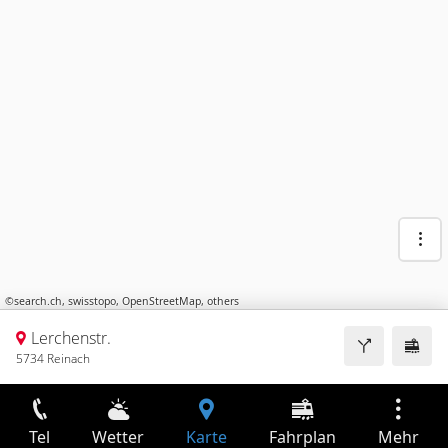
©
search.ch
,
swisstopo
,
OpenStreetMap
,
others
Lerchenstr.
5734 Reinach
Tel
Wetter
Karte
Fahrplan
Mehr