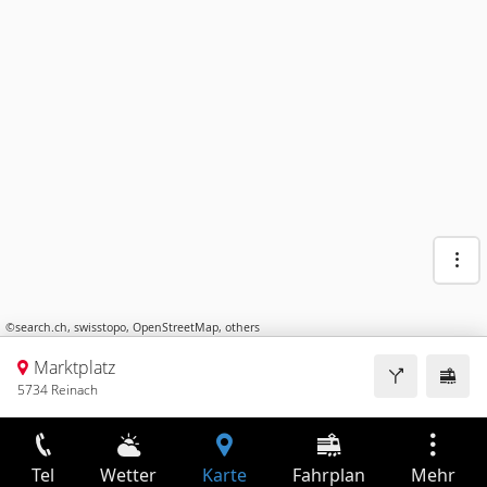
©
search.ch
,
swisstopo
,
OpenStreetMap
,
others
Marktplatz
5734 Reinach
Tel
Wetter
Karte
Fahrplan
Mehr