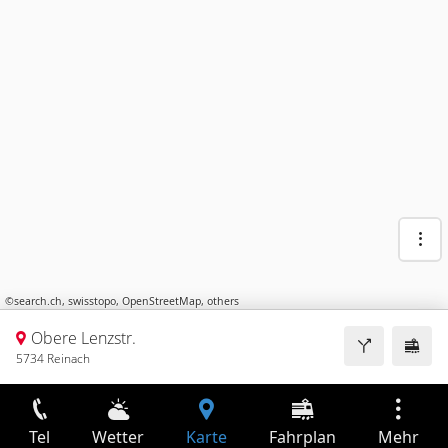
©
search.ch
,
swisstopo
,
OpenStreetMap
,
others
Obere Lenzstr.
5734 Reinach
Tel
Wetter
Karte
Fahrplan
Mehr