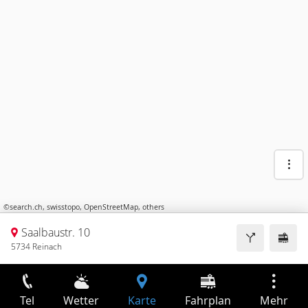
©
search.ch
,
swisstopo
,
OpenStreetMap
,
others
Saalbaustr. 10
5734 Reinach
Tel
Wetter
Karte
Fahrplan
Mehr