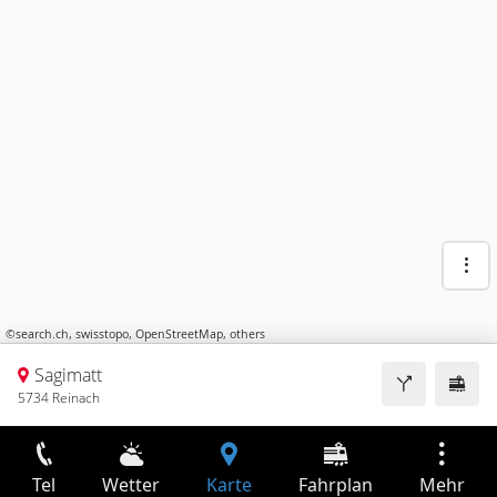
©
search.ch
,
swisstopo
,
OpenStreetMap
,
others
Sagimatt
5734 Reinach
Tel
Wetter
Karte
Fahrplan
Mehr