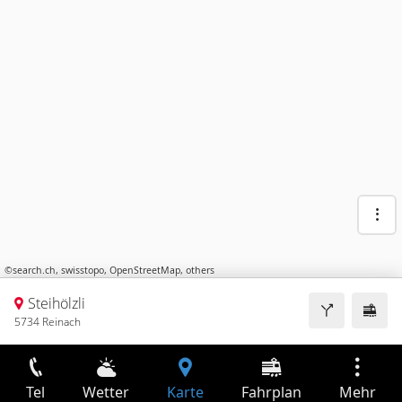
©
search.ch
,
swisstopo
,
OpenStreetMap
,
others
Steihölzli
5734 Reinach
Tel
Wetter
Karte
Fahrplan
Mehr