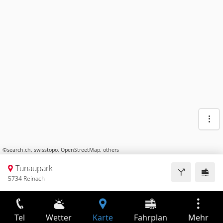
©
search.ch
,
swisstopo
,
OpenStreetMap
,
others
Tunaupark
5734 Reinach
Tel
Wetter
Karte
Fahrplan
Mehr