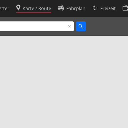
tter
Karte / Route
Fahrplan
Freizeit
Cookie-Richtlinie
ingungen
Cookie-Einstellungen
rklärung
Entwickler