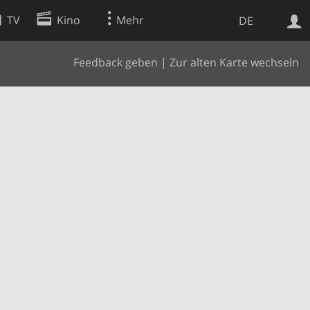
TV
Kino
Mehr
DE
Feedback geben
|
Zur alten Karte wechseln
Websuche
Apps