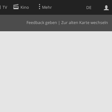
TV
Kino
Mehr
DE
Feedback geben
|
Zur alten Karte wechseln
Websuche
Apps