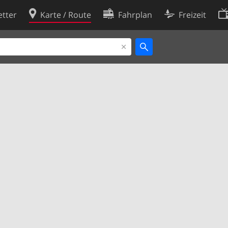
tter
Karte / Route
Fahrplan
Freizeit
Cookie-Richtlinie
ingungen
Cookie-Einstellungen
rklärung
Entwickler