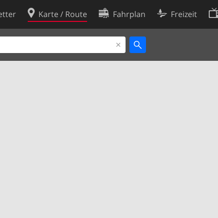
tter
Karte / Route
Fahrplan
Freizeit
Cookie-Richtlinie
ingungen
Cookie-Einstellungen
rklärung
Entwickler