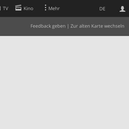
TV
Kino
Mehr
DE
Feedback geben
|
Zur alten Karte wechseln
Websuche
Apps