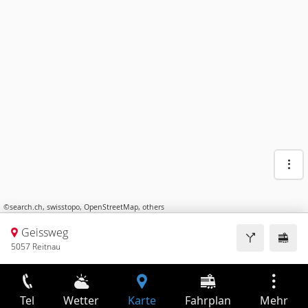
©
search.ch
,
swisstopo
,
OpenStreetMap
,
others
Geissweg
5057 Reitnau
Tel
Wetter
Karte
Fahrplan
Mehr