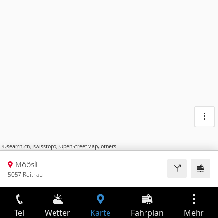
©
search.ch
,
swisstopo
,
OpenStreetMap
,
others
Möösli
5057 Reitnau
Tel
Wetter
Karte
Fahrplan
Mehr