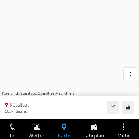
©
search.ch
,
swisstopo
,
OpenStreetMap
,
others
Rüsslistr.
5057 Reitnau
Tel
Wetter
Karte
Fahrplan
Mehr