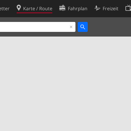
tter
Karte / Route
Fahrplan
Freizeit
Cookie-Richtlinie
ingungen
Cookie-Einstellungen
rklärung
Entwickler