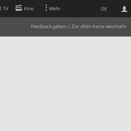
TV
Kino
Mehr
DE
Feedback geben
|
Zur alten Karte wechseln
Websuche
Apps