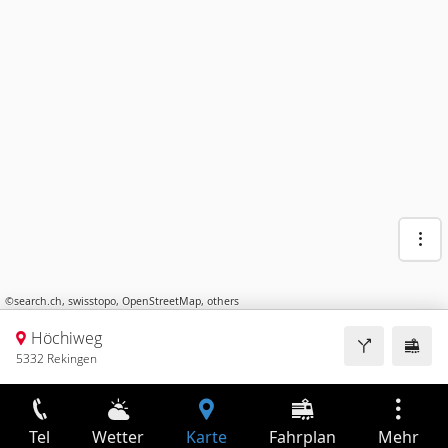
©
search.ch
,
swisstopo
,
OpenStreetMap
,
others
Höchiweg
5332 Rekingen
Tel
Wetter
Karte
Fahrplan
Mehr