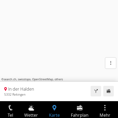
©
search.ch
,
swisstopo
,
OpenStreetMap
,
others
In der Halden
5332 Rekingen
Tel
Wetter
Karte
Fahrplan
Mehr