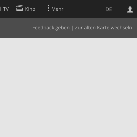
TV
Kino
Mehr
DE
Feedback geben
|
Zur alten Karte wechseln
Websuche
Apps