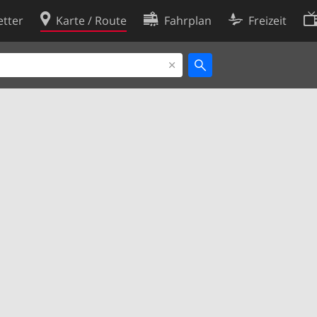
tter
Karte / Route
Fahrplan
Freizeit
Cookie-Richtlinie
ingungen
Cookie-Einstellungen
rklärung
Entwickler