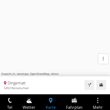
©
search.ch
,
swisstopo
,
OpenStreetMap
,
others
Dingematt
5453 Remetschwil
Tel
Wetter
Karte
Fahrplan
Mehr