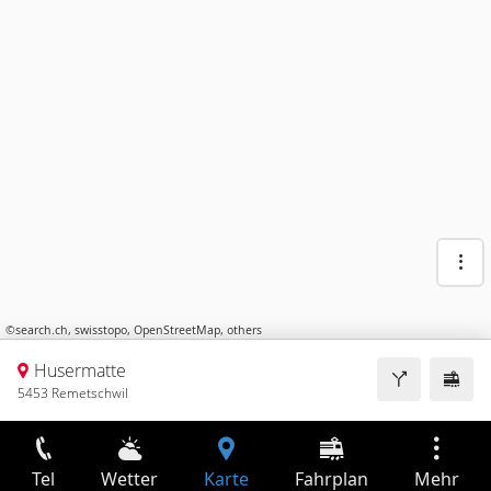
©
search.ch
,
swisstopo
,
OpenStreetMap
,
others
Husermatte
5453 Remetschwil
Tel
Wetter
Karte
Fahrplan
Mehr