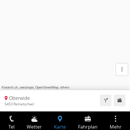
©
search.ch
,
swisstopo
,
OpenStreetMap
,
others
Oberwide
5453 Remetschwil
Tel
Wetter
Karte
Fahrplan
Mehr