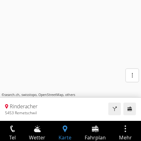
©
search.ch
,
swisstopo
,
OpenStreetMap
,
others
Rinderacher
5453 Remetschwil
Tel
Wetter
Karte
Fahrplan
Mehr