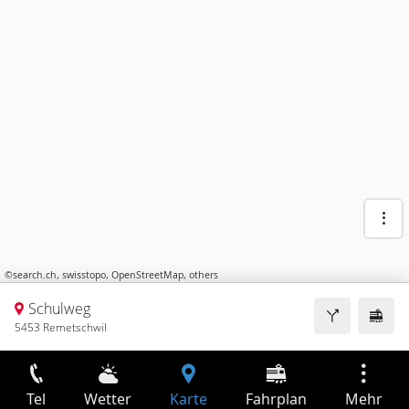
©
search.ch
,
swisstopo
,
OpenStreetMap
,
others
Schulweg
5453 Remetschwil
Tel
Wetter
Karte
Fahrplan
Mehr