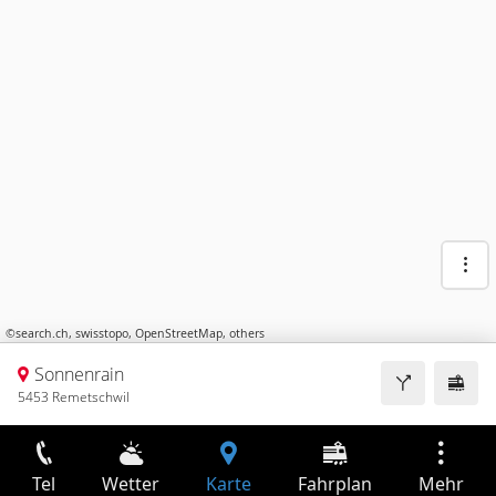
©
search.ch
,
swisstopo
,
OpenStreetMap
,
others
Sonnenrain
5453 Remetschwil
Tel
Wetter
Karte
Fahrplan
Mehr