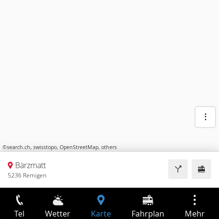
©
search.ch
,
swisstopo
,
OpenStreetMap
,
others
Bärzmatt
5236 Remigen
Tel
Wetter
Karte
Fahrplan
Mehr