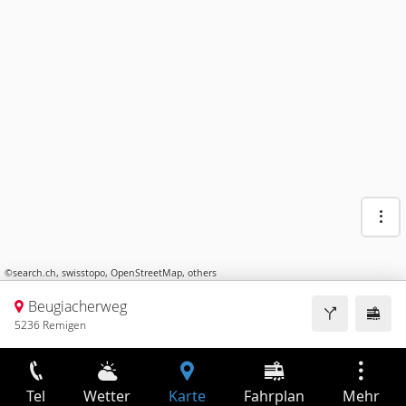
©
search.ch
,
swisstopo
,
OpenStreetMap
,
others
Beugiacherweg
5236 Remigen
Tel
Wetter
Karte
Fahrplan
Mehr