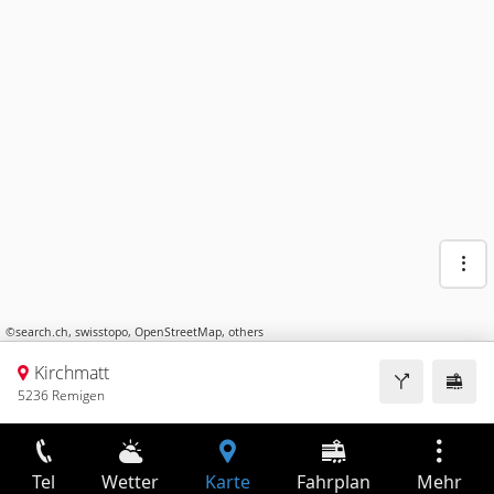
©
search.ch
,
swisstopo
,
OpenStreetMap
,
others
Kirchmatt
5236 Remigen
Tel
Wetter
Karte
Fahrplan
Mehr