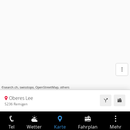
©
search.ch
,
swisstopo
,
OpenStreetMap
,
others
Oberes Lee
5236 Remigen
Tel
Wetter
Karte
Fahrplan
Mehr