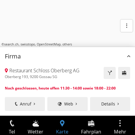
©
search.ch
,
swisstopo
,
OpenStreetMap
,
others
Firma
Restaurant Schloss Oberberg AG
Oberberg 193, 9200 Gossau SG
Noch geschlossen, heute offen 11:30 - 14:00 sowie 18:00 - 22:00
Anruf
Web
Details
Tel
Wetter
Karte
Fahrplan
Mehr