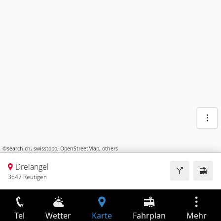
©
search.ch
,
swisstopo
,
OpenStreetMap
,
others
Dreiangel
3647 Reutigen
Tel
Wetter
Karte
Fahrplan
Mehr