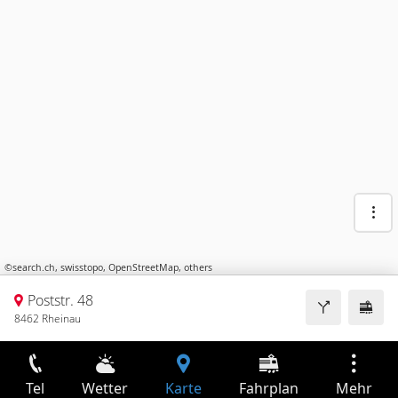
©
search.ch
,
swisstopo
,
OpenStreetMap
,
others
Poststr. 48
8462 Rheinau
Tel
Wetter
Karte
Fahrplan
Mehr