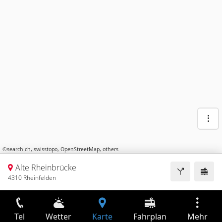
©
search.ch
,
swisstopo
,
OpenStreetMap
,
others
Alte Rheinbrücke
4310 Rheinfelden
Tel
Wetter
Karte
Fahrplan
Mehr