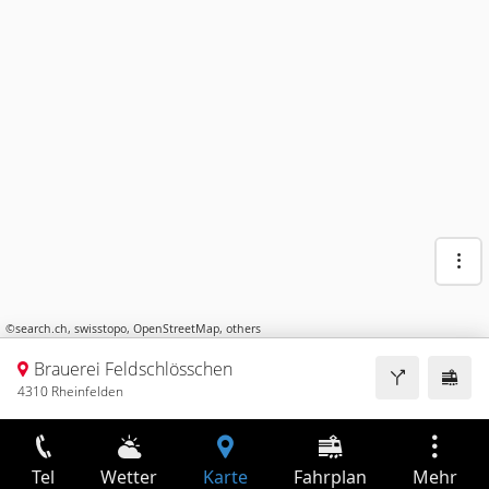
©
search.ch
,
swisstopo
,
OpenStreetMap
,
others
Brauerei Feldschlösschen
4310 Rheinfelden
Tel
Wetter
Karte
Fahrplan
Mehr