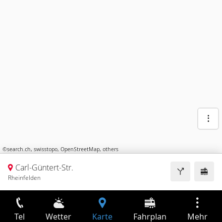
©
search.ch
,
swisstopo
,
OpenStreetMap
,
others
Carl-Güntert-Str.
Rheinfelden
Tel
Wetter
Karte
Fahrplan
Mehr