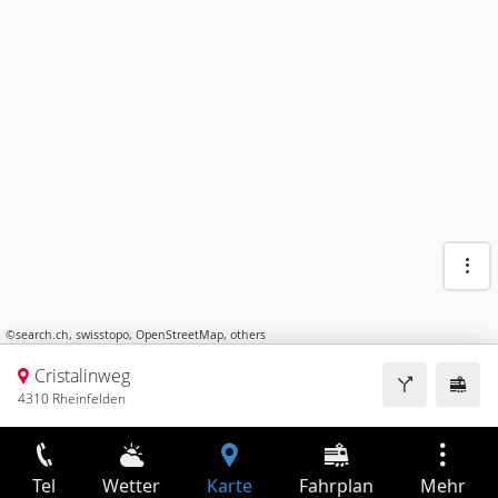
©
search.ch
,
swisstopo
,
OpenStreetMap
,
others
Cristalinweg
4310 Rheinfelden
Tel
Wetter
Karte
Fahrplan
Mehr