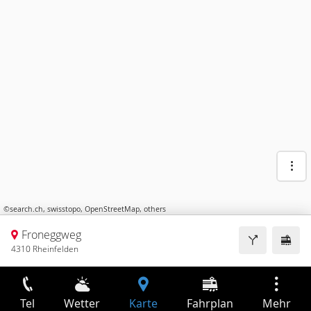
©
search.ch
,
swisstopo
,
OpenStreetMap
,
others
Froneggweg
4310 Rheinfelden
Tel
Wetter
Karte
Fahrplan
Mehr