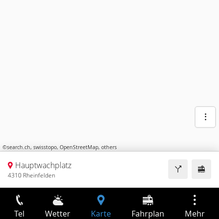
©
search.ch
,
swisstopo
,
OpenStreetMap
,
others
Hauptwachplatz
4310 Rheinfelden
Tel
Wetter
Karte
Fahrplan
Mehr