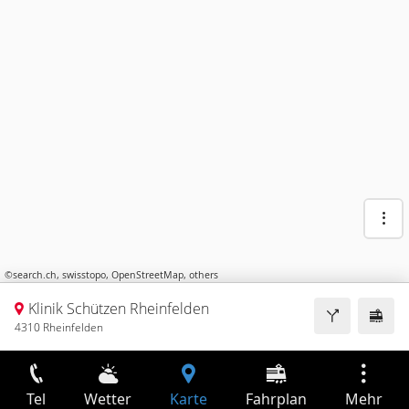
©
search.ch
,
swisstopo
,
OpenStreetMap
,
others
Klinik Schützen Rheinfelden
4310 Rheinfelden
Tel
Wetter
Karte
Fahrplan
Mehr