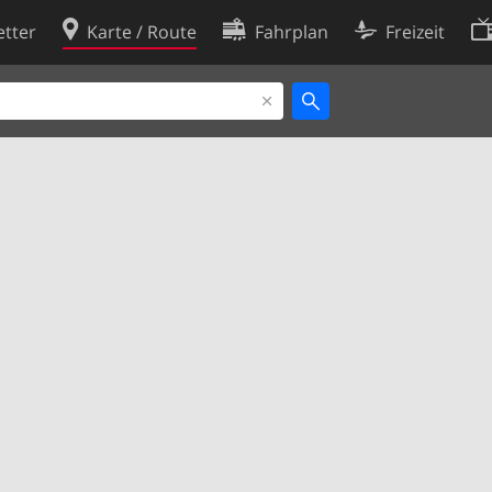
tter
Karte / Route
Fahrplan
Freizeit
Cookie-Richtlinie
ingungen
Cookie-Einstellungen
rklärung
Entwickler