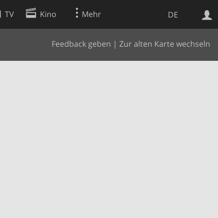
TV
Kino
Mehr
DE
Feedback geben
|
Zur alten Karte wechseln
Websuche
Apps