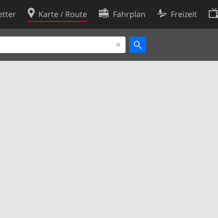
tter
Karte / Route
Fahrplan
Freizeit
Cookie-Richtlinie
ingungen
Cookie-Einstellungen
rklärung
Entwickler