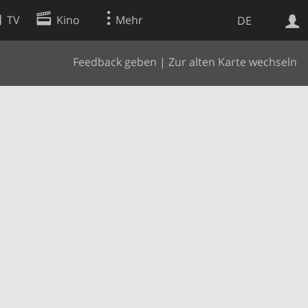
TV
Kino
Mehr
DE
Feedback geben
|
Zur alten Karte wechseln
Websuche
Apps