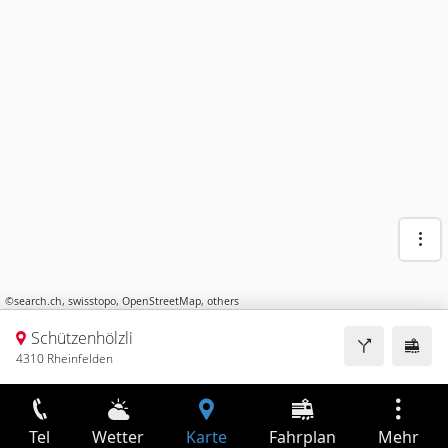
©
search.ch
,
swisstopo
,
OpenStreetMap
,
others
Schützenhölzli
4310 Rheinfelden
Tel
Wetter
Karte
Fahrplan
Mehr