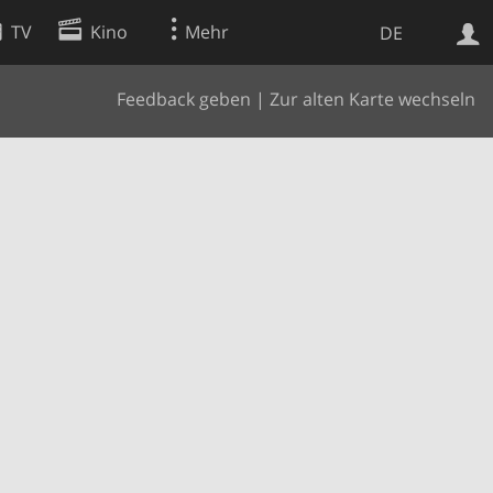
TV
Kino
Mehr
DE
Feedback geben
|
Zur alten Karte wechseln
Websuche
Apps