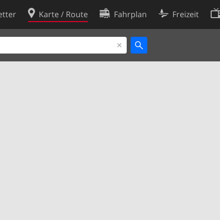
tter
Karte / Route
Fahrplan
Freizeit
Cookie-Richtlinie
ingungen
Cookie-Einstellungen
rklärung
Entwickler