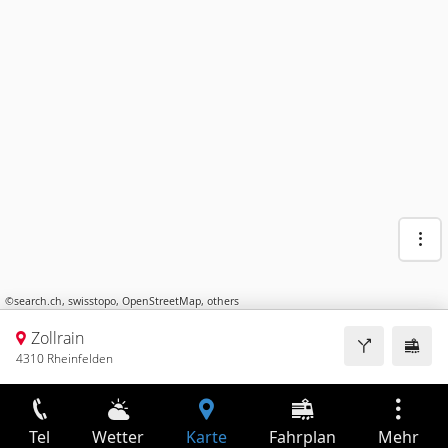
©
search.ch
,
swisstopo
,
OpenStreetMap
,
others
Zollrain
4310 Rheinfelden
Tel
Wetter
Karte
Fahrplan
Mehr