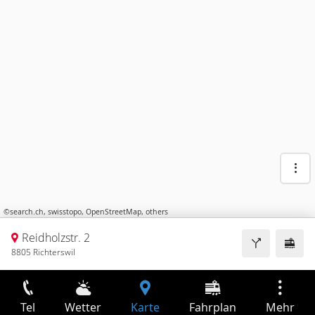
©
search.ch
,
swisstopo
,
OpenStreetMap
,
others
Reidholzstr. 2
8805 Richterswil
Tel
Wetter
Karte
Fahrplan
Mehr