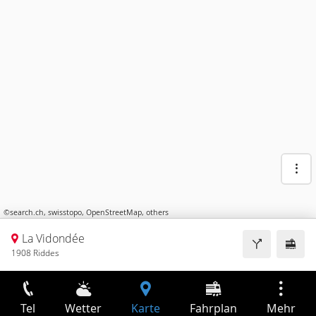
©
search.ch
,
swisstopo
,
OpenStreetMap
,
others
La Vidondée
1908 Riddes
Tel
Wetter
Karte
Fahrplan
Mehr