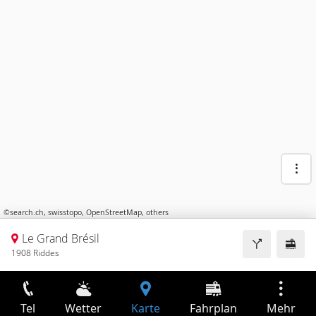
©
search.ch
,
swisstopo
,
OpenStreetMap
,
others
Le Grand Brésil
1908 Riddes
Tel
Wetter
Karte
Fahrplan
Mehr