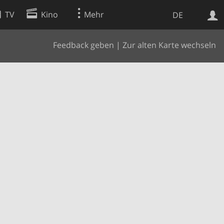
TV
Kino
Mehr
DE
Feedback geben
|
Zur alten Karte wechseln
Websuche
Apps