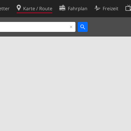
tter
Karte / Route
Fahrplan
Freizeit
Cookie-Richtlinie
ingungen
Cookie-Einstellungen
rklärung
Entwickler