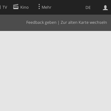
TV
Kino
Mehr
DE
Feedback geben
|
Zur alten Karte wechseln
Websuche
Apps