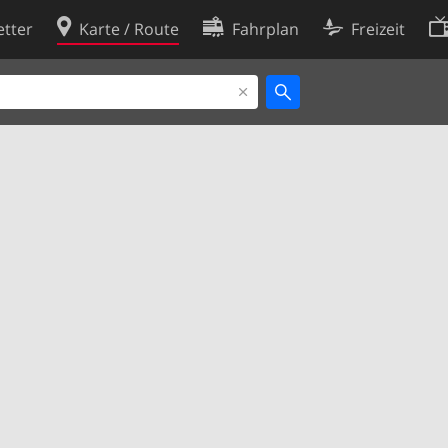
tter
Karte / Route
Fahrplan
Freizeit
Cookie-Richtlinie
ingungen
Cookie-Einstellungen
rklärung
Entwickler