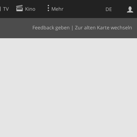
TV
Kino
Mehr
DE
Feedback geben
|
Zur alten Karte wechseln
Websuche
Apps