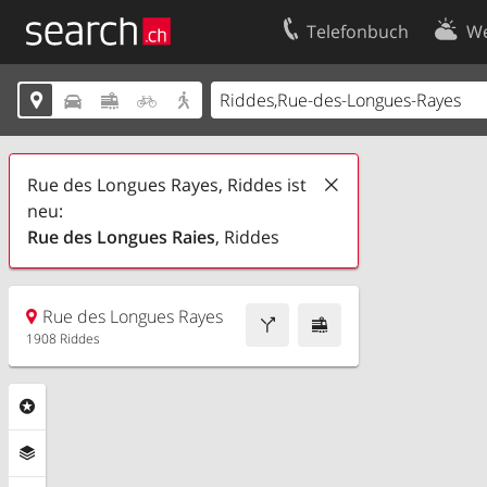
Telefonbuch
We
Ihr Eintrag
Kontakt





Kundencenter Geschäftskunden
Nutzungsbed
Impressum
Datenschutze
Rue des Longues Rayes, Riddes ist
neu:
Rue des Longues Raies
, Riddes
Rue des Longues Rayes
1908 Riddes
Rubriken
Ebenen