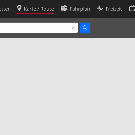
tter
Karte / Route
Fahrplan
Freizeit
Cookie-Richtlinie
ingungen
Cookie-Einstellungen
rklärung
Entwickler