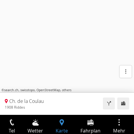
©
search.ch
,
swisstopo
,
OpenStreetMap
,
others
Ch. de la Coulau
1908 Riddes
Tel
Wetter
Karte
Fahrplan
Mehr