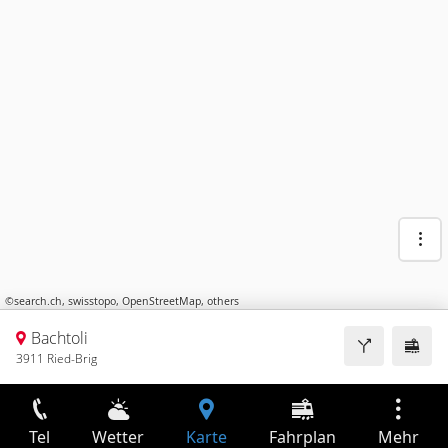
©
search.ch
,
swisstopo
,
OpenStreetMap
,
others
Bachtoli
3911 Ried-Brig
Tel
Wetter
Karte
Fahrplan
Mehr